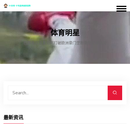
体育明星
巴黎圣日耳曼如何打破欧洲豪门垄断重塑足球格局
最新资讯