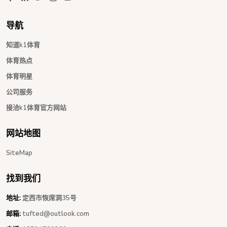
导航
知道k1体育
体育热点
体育明星
公司服务
接洽k1体育官方网站
网站地图
SiteMap
找到我们
地址:
定西市恢席洞35号
邮箱:
tufted@outlook.com