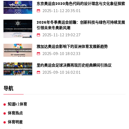
东京奥运会2020角色代码的设计理念与文化象征探索
2025-11-12 20:35:01
2026年冬季奥运会前瞻：创新科技与绿色可持续发展
引领未来冬奥新风潮
2025-11-12 19:02:27
雅加达奥运会影响下的亚洲体育发展新趋势
2025-09-10 18:02:33
里约奥运会足球决赛再现历史经典瞬间引热议
2025-09-10 16:02:01
导航
知道k1体育
体育热点
体育明星