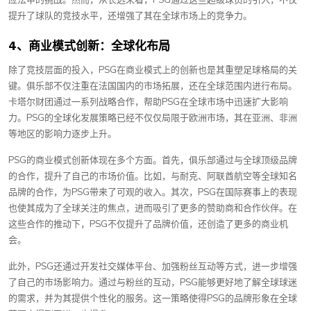
提升了球队的竞技水平，还增强了其在全球市场上的竞争力。
4、商业模式创新：全球化布局
除了竞技层面的投入，PSG在商业模式上的创新也是其重塑足球格局的关
键。俱乐部不仅注重在法国国内的市场拓展，还在全球范围内进行布局。
卡塔尔财团通过一系列战略合作，帮助PSG在全球市场中迅速扩大影响
力。PSG的全球化发展策略已经不仅仅局限于欧洲市场，其在亚洲、非洲
等地区的影响力逐步上升。
PSG的商业模式创新体现在多个方面。首先，俱乐部通过与全球顶级品牌
的合作，提升了自己的市场价值。比如，与耐克、阿联酋航空等全球知名
品牌的合作，为PSG带来了可观的收入。其次，PSG在国际赛事上的表现
也使其成为了全球关注的焦点，进而吸引了更多的赞助商和合作伙伴。在
这些合作的推动下，PSG不仅提升了品牌价值，还创造了更多的商业机
会。
此外，PSG还通过开发社交媒体平台、加强粉丝互动等方式，进一步增强
了自己的市场影响力。通过与粉丝的互动，PSG能够更好地了解全球球迷
的需求，并为其提供个性化的服务。这一策略使得PSG的品牌形象在全球