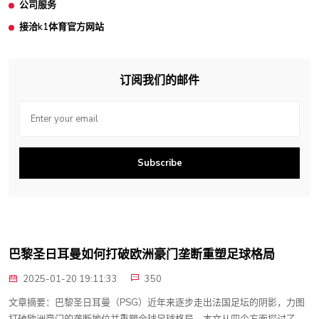
公司服务
接洽k1体育官方网站
订阅我们的邮件
Subscribe
巴黎圣日耳曼如何打破欧洲豪门垄断重塑足球格局
2025-01-20 19:11:33
350
文章摘要：巴黎圣日耳曼（PSG）近年来逐步走出法国足坛的阴影，力图