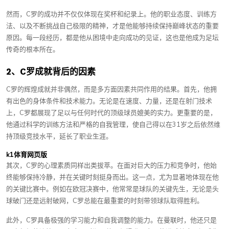
然而，C罗的成功并不仅仅体现在奖杯和纪录上。他的职业态度、训练方
法、以及不断挑战自己极限的精神，才是他能够持续保持巅峰状态的重要
原因。每一段经历，都是他从困境中走向成功的见证，这也是他成为足坛
传奇的根本所在。
2、C罗成就背后的因素
C罗的辉煌成就并非偶然，而是多方面因素共同作用的结果。首先，他拥
有出色的身体条件和技术能力。无论是在速度、力量，还是在射门技术
上，C罗都展现了足以与任何时代的顶级球员媲美的实力。更重要的是，
他通过科学的训练方法和严格的自我管理，使自己得以在31岁之后依然维
持顶级竞技水平，延长了职业生涯。
k1体育网页版
其次，C罗的心理素质同样出类拔萃。在面对巨大的压力和竞争时，他始
终能够保持冷静，并在关键时刻挺身而出。这一点，尤为显著地体现在他
的关键比赛中。例如在欧冠决赛中，他常常是球队的关键先生，无论是头
球破门还是远射破网，C罗总能在最重要的时刻带领球队取得胜利。
此外，C罗具备极强的学习能力和自我调整的能力。在曼联时，他还只是