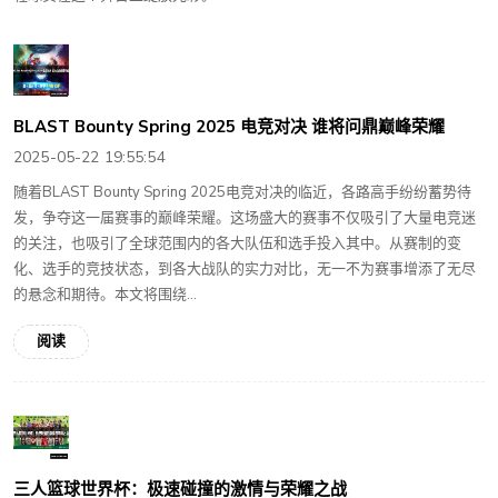
BLAST Bounty Spring 2025 电竞对决 谁将问鼎巅峰荣耀
2025-05-22 19:55:54
随着BLAST Bounty Spring 2025电竞对决的临近，各路高手纷纷蓄势待
发，争夺这一届赛事的巅峰荣耀。这场盛大的赛事不仅吸引了大量电竞迷
的关注，也吸引了全球范围内的各大队伍和选手投入其中。从赛制的变
化、选手的竞技状态，到各大战队的实力对比，无一不为赛事增添了无尽
的悬念和期待。本文将围绕...
阅读
三人篮球世界杯：极速碰撞的激情与荣耀之战