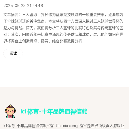
2025-05-23 21:44:49
文章摘要：三人篮球世界杯作为篮球竞技领域的一项重要赛事，逐渐成为
了全球篮球迷的关注焦点。本文将从四个方面深入探讨三人篮球世界杯的
魅力与挑战。首先，我们将分析三人篮球的比赛特色及其与传统篮球的区
别；其次，回顾近年来比赛中涌现的传奇球队和球员，展示他们如何在世
界杯舞台上创造辉煌；接着，结合比赛数据分析，...
阅读
k1体育-十年品牌值得信赖✅🏆『accniu.com』🏆✅是世界顶级真人游戏让