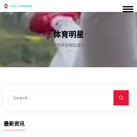
体育明星
NBA夏季联赛聚焦新星崛起展现未来篮球之光
最新资讯