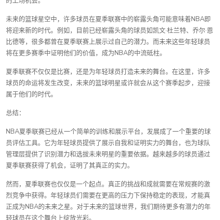
的上场机会。
未来的篮球星空中，许多球员在夏季联赛中的崭露头角可能意味着NBA即
将迎来新的时代。例如，目前已经崭露头角的球员如凯文·杜兰特、乔尔·恩
比德等，很多都曾在夏季联赛上展示过自己的潜力。而未来这些年轻球员
将在更多赛季中证明他们的价值，成为NBA的中流砥柱。
夏季联赛不仅仅是比赛，还是为年轻球员打造未来的舞台。在这里，许多
球员的命运将发生改变，未来的篮球明星或许就会从这个赛季起步，迎接
属于他们的时代。
总结：
NBA夏季联赛已经从一个简单的训练和展示平台，发展成了一个重要的球
员评估工具。它为年轻球员提供了展示自我和证明实力的舞台，也为球队
管理层提供了识别潜力和选拔未来明星的重要依据。越来越多的球员通过
夏季联赛获得了机会，证明了其真正的实力。
然而，夏季联赛也仅仅是一个起点。真正的挑战和成就需要在常规赛的激
烈竞争中获得。年轻球员们需要在更高的压力下保持稳定的表现，才能真
正成为NBA的未来之星。对于未来的篮球世界，我们期待更多有潜力的年
轻球员在这个舞台上绽放光彩。