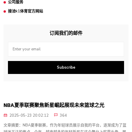
公司服务
接洽k1体育官方网站
订阅我们的邮件
Subscribe
NBA夏季联赛聚焦新星崛起展现未来篮球之光
2025-05-23 20:02:12
364
文章摘要：NBA夏季联赛，作为年轻球员展示自我的平台，逐渐成为了篮