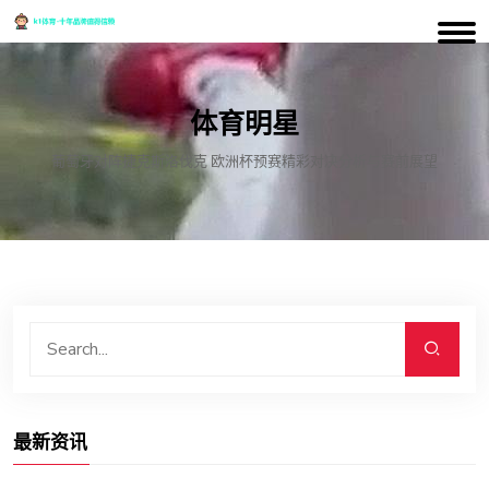
体育明星
葡萄牙对阵捷克斯洛伐克 欧洲杯预赛精彩对决分析与赛前展望
最新资讯