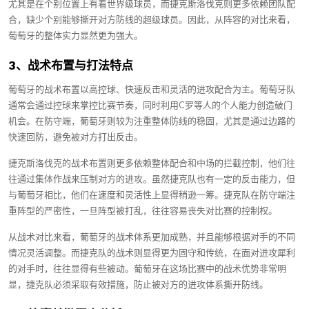
尤其是在个别位置上有着世界级球员，而捷克斯洛伐克则更多依赖团队配
合，缺少个别能够撕开对方防线的超级球员。因此，从阵容的对比来看，
葡萄牙的整体实力显然更为强大。
3、战术布置与打法特点
葡萄牙的战术布置以高控球、快速反击和灵活的进攻配合为主。葡萄牙队
通常会通过控球来掌控比赛节奏，同时利用C罗等人的个人能力创造破门
机会。在防守端，葡萄牙则较为注重整体防线的稳固，尤其是通过边路的
快速回防，避免被对方打出反击。
捷克斯洛伐克的战术布置则更多依赖整体配合和中场的拦截控制，他们往
往通过集体作战来压制对方的进攻。虽然捷克队也有一定的反击能力，但
与葡萄牙相比，他们在速度和灵活性上显得稍逊一筹。捷克队在防守端注
重阵型的严密性，一旦阵型被打乱，往往容易丧失对比赛的控制权。
从战术对比来看，葡萄牙的战术体系更加成熟，并且能够根据对手的不同
情况灵活调整。而捷克队的战术则显得更为固守和传统，在面对进攻犀利
的对手时，往往显得有些被动。葡萄牙在这场比赛中的战术优势非常明
显，捷克队必须采取有效措施，防止被对方的进攻体系撕开防线。