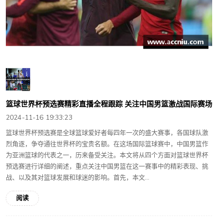
篮球世界杯预选赛精彩直播全程跟踪 关注中国男篮激战国际赛场
2024-11-16 19:33:23
篮球世界杯预选赛是全球篮球爱好者每四年一次的盛大赛事，各国球队激
烈角逐，争夺通往世界杯的宝贵名额。在这场国际篮球赛中，中国男篮作
为亚洲篮球的代表之一，历来备受关注。本文将从四个方面对篮球世界杯
预选赛进行详细的阐述，重点关注中国男篮在这一赛事中的精彩表现、挑
战、以及其对篮球发展和球迷的影响。首先，本文...
阅读