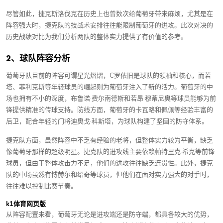
尽管如此，捷克斯洛伐克在历史上也曾数次给葡萄牙带来麻烦，尤其是在
阵容强大时，捷克队的技战术安排往往能限制葡萄牙的进攻。此次对决的
历史战绩对比为我们分析两队的整体实力提供了有价值的参考。
2、球队阵容分析
葡萄牙队目前的阵容可谓星光熠熠，C罗依旧是球队的领袖和核心，而若
塔、菲利克斯等年轻球员的崛起则为葡萄牙注入了新的活力。葡萄牙的中
场也拥有不小的深度，布鲁诺·费尔南德斯和若昂·穆蒂尼奥等球员能够为前
锋提供精准的传球支持。防线方面，葡萄牙的卡瓦略和佩佩等经验丰富的
后卫，配合年轻的门将迪奥戈·科斯塔，为球队构建了坚固的防守体系。
捷克队方面，虽然阵容中不乏有经验的老将，但整体实力较为平衡，缺乏
像葡萄牙那样的超级明星。捷克队的进攻线主要依赖帕特里克·希克等前锋
球员，但由于整体攻击力不足，他们的进攻往往缺乏连贯性。此外，捷克
队的中场虽然有博赫尔和绍奇等球员，但他们在面对实力强大的对手时，
往往难以控制比赛节奏。
k1体育网页版
从阵容配置来看，葡萄牙无论是进攻端还是防守端，都具备较大的优势，