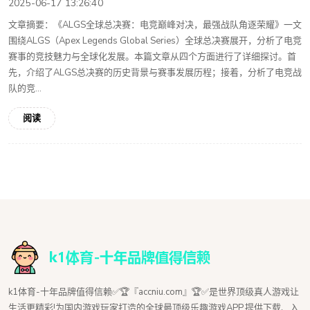
2025-06-17 13:26:40
文章摘要：《ALGS全球总决赛：电竞巅峰对决，最强战队角逐荣耀》一文
围绕ALGS（Apex Legends Global Series）全球总决赛展开，分析了电竞
赛事的竞技魅力与全球化发展。本篇文章从四个方面进行了详细探讨。首
先，介绍了ALGS总决赛的历史背景与赛事发展历程；接着，分析了电竞战
队的竞...
阅读
k1体育-十年品牌值得信赖✅🏆『accniu.com』🏆✅是世界顶级真人游戏让
生活更精彩!为国内游戏玩家打造的全球最顶级乐趣游戏APP,提供下载、入