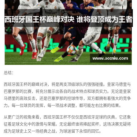
总结：
西班牙国王杯的巅峰对决，将是两支顶级球队的强强碰撞。皇家马德里与
巴塞罗那的比赛，将充分展示出各自的战术特点和球员实力。无论是皇家
马德里的高效反击，还是巴塞罗那的控球传导，双方都拥有着强大的竞争
力。每一位球员的发挥，每一项战术调整，都可能左右比赛的结果。
从更广泛的视角来看，西班牙国王杯不仅仅是西班牙足球的庆典，它还象
征着足球文化中的激情与荣耀。无论最终谁将捧起奖杯，这场决赛无疑将
成为足球史上又一场经典之战，为球迷留下永恒的回忆。