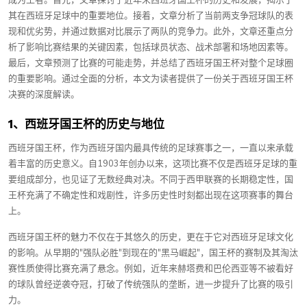
成为王者。首先，文章探讨了近年来西班牙国王杯的历史和发展，揭示了
其在西班牙足球中的重要地位。接着，文章分析了当前两支争冠球队的表
现和优劣势，并通过数据对比展示了两队的竞争力。此外，文章还重点分
析了影响比赛结果的关键因素，包括球员状态、战术部署和场地因素等。
最后，文章预测了比赛的可能走势，并总结了西班牙国王杯对整个足球圈
的重要影响。通过全面的分析，本文为读者提供了一份关于西班牙国王杯
决赛的深度解读。
1、西班牙国王杯的历史与地位
西班牙国王杯，作为西班牙国内最具传统的足球赛事之一，一直以来承载
着丰富的历史意义。自1903年创办以来，这项比赛不仅是西班牙足球的重
要组成部分，也见证了无数经典对决。不同于西甲联赛的长期稳定性，国
王杯充满了不确定性和戏剧性，许多历史性时刻都出现在这项赛事的舞台
上。
西班牙国王杯的魅力不仅在于其悠久的历史，更在于它对西班牙足球文化
的影响。从早期的"强队必胜"到现在的"黑马崛起"，国王杯的赛制及其淘汰
赛性质使得比赛充满了悬念。例如，近年来赫塔费和巴伦西亚等不被看好
的球队曾经逆袭夺冠，打破了传统强队的垄断，进一步提升了比赛的吸引
力。