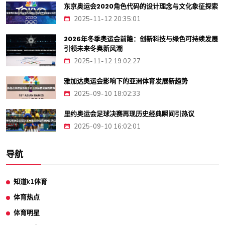
东京奥运会2020角色代码的设计理念与文化象征探索
2025-11-12 20:35:01
2026年冬季奥运会前瞻：创新科技与绿色可持续发展
引领未来冬奥新风潮
2025-11-12 19:02:27
雅加达奥运会影响下的亚洲体育发展新趋势
2025-09-10 18:02:33
里约奥运会足球决赛再现历史经典瞬间引热议
2025-09-10 16:02:01
导航
知道k1体育
体育热点
体育明星