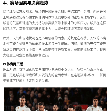
4、赛场因素与决赛走势
除了球员状态和战术，赛场的环境同样会对比赛结果产生影响。西班牙国
王杯决赛通常在马德里的伯纳乌球场或巴塞罗那的诺坎普球场举行，这些
球场的气氛和球迷的支持将为参赛队伍带来额外的心理压力。球员在这样
的环境下，需要保持高度的集中力，以避免因环境因素影响发挥。
此外，天气和场地状况也是不可忽视的因素。尤其是在春季，天气的不确
定性可能会对球员的体能和技术发挥产生影响。例如，潮湿的天气可能导
致球员的控球精度下降，从而影响整体进攻节奏。赛前的准备工作，将极
大程度上决定比赛能否顺利进行。
k1体育网页版
综上所述，赛场因素的复杂性意味着决赛不仅仅是一场技术与战术的较
量，更是球员心理素质和应变能力的全面考验。在这场巅峰对决中，任何
细节都可能成为决定胜负的关键。