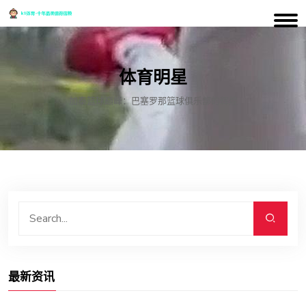
体育明星
加泰篮球巅峰：巴塞罗那篮球俱乐部的辉煌
最新资讯