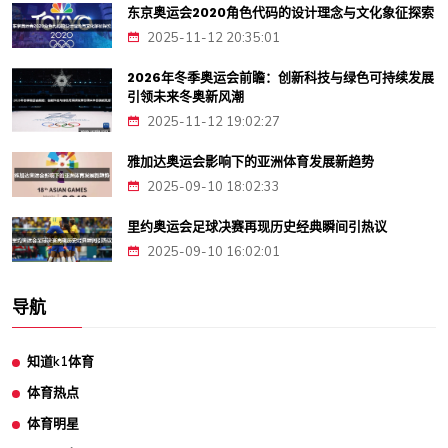
东京奥运会2020角色代码的设计理念与文化象征探索
2025-11-12 20:35:01
2026年冬季奥运会前瞻：创新科技与绿色可持续发展
引领未来冬奥新风潮
2025-11-12 19:02:27
雅加达奥运会影响下的亚洲体育发展新趋势
2025-09-10 18:02:33
里约奥运会足球决赛再现历史经典瞬间引热议
2025-09-10 16:02:01
导航
知道k1体育
体育热点
体育明星