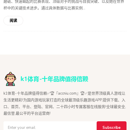
磨砺、快速崛起的比赛表现、顶级对手的挑战与自我突破、以及她在世界
杯中的关键技术进步。通过具体数据与比赛实例...
阅读
k1体育-十年品牌值得信赖✅🏆『accniu.com』🏆✅是世界顶级真人游戏让
生活更精彩!为国内游戏玩家打造的全球最顶级乐趣游戏APP,提供下载、入
口、首页、平台、登陆、官网、二十四小时专属客服在线服务!全球最安全,
最信誉,最公平的平台运营商!
Subscribe