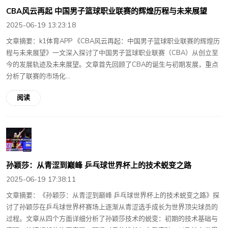
CBA风云再起 中国男子篮球职业联赛的辉煌历程与未来展望
2025-06-19 13:23:18
文章摘要：k1体育APP 《CBA风云再起：中国男子篮球职业联赛的辉煌历
程与未来展望》一文深入探讨了中国男子篮球职业联赛（CBA）从创立至
今的发展轨迹及未来展望。文章首先回顾了CBA的诞生与初期发展，重点
分析了联赛的市场化...
阅读
孙颖莎：从青涩到巅峰 乒乓球世界杯上的技术蜕变之路
2025-06-19 17:38:11
文章摘要：《孙颖莎：从青涩到巅峰 乒乓球世界杯上的技术蜕变之路》探
讨了孙颖莎在乒乓球世界杯赛场上逐渐从青涩选手成长为世界顶尖球员的
过程。文章从四个方面详细分析了孙颖莎技术的蜕变：初期的技术基础与