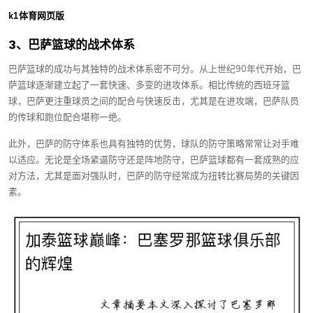
k1体育网页版
3、巴萨篮球的战术体系
巴萨篮球的成功与其独特的战术体系密不可分。从上世纪90年代开始，巴
萨篮球逐渐建立起了一套快速、多变的进攻体系。相比传统的西班牙篮
球，巴萨更注重球员之间的配合与快速反击，尤其是在进攻端，巴萨队员
的传球和跑位配合堪称一绝。
此外，巴萨的防守体系也具有独特的优势，球队的防守策略常常让对手难
以适应。无论是全场紧逼防守还是阵地防守，巴萨篮球都有一套成熟的应
对方法，尤其是面对强队时，巴萨的防守经常成为扭转比赛局势的关键因
素。