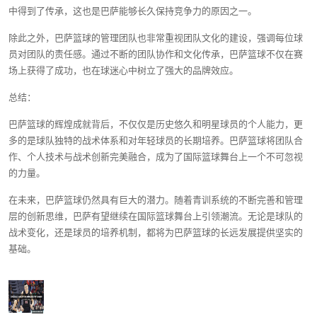
中得到了传承，这也是巴萨能够长久保持竞争力的原因之一。
除此之外，巴萨篮球的管理团队也非常重视团队文化的建设，强调每位球
员对团队的责任感。通过不断的团队协作和文化传承，巴萨篮球不仅在赛
场上获得了成功，也在球迷心中树立了强大的品牌效应。
总结：
巴萨篮球的辉煌成就背后，不仅仅是历史悠久和明星球员的个人能力，更
多的是球队独特的战术体系和对年轻球员的长期培养。巴萨篮球将团队合
作、个人技术与战术创新完美融合，成为了国际篮球舞台上一个不可忽视
的力量。
在未来，巴萨篮球仍然具有巨大的潜力。随着青训系统的不断完善和管理
层的创新思维，巴萨有望继续在国际篮球舞台上引领潮流。无论是球队的
战术变化，还是球员的培养机制，都将为巴萨篮球的长远发展提供坚实的
基础。