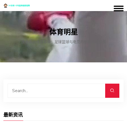
体育明星
技术驱动体育革命：足球篮球与电竞的创新应用探索
最新资讯