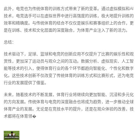
此外，电竞也为传统体育的训练方式带来了新的变革。通过虚拟模拟和AI
技术，电竞选手可以在虚拟世界中进行高强度的训练，极大地提升训练的
效率和精确度。与传统体育的结合不仅仅是娱乐和赛事组织上的合作，更
是在训练、技术和文化层面的深度融合，为体育产业注入了新的活力。
总结：
技术驱动下，足球、篮球和电竞的创新应用不仅提升了比赛的娱乐性和观
赏性，更加深了运动员与观众之间的互动。数据分析、虚拟现实、人工智
能等技术的引入，使得体育行业的各个环节都趋向智能化、个性化和数字
化。这些技术创新不仅改变了传统体育的训练方式和比赛形式，还为电竞
行业的发展提供了借鉴。
未来，随着技术的不断发展，体育行业将继续向更加智能、沉浸和多元化
的方向发展。传统体育与电竞的深度融合也将成为趋势，进一步推动全球
体育产业的发展。无论是在竞技水平的提升，还是在观众体验的改善，技
术都将在体育领�