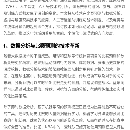
尤其是在足球、篮球和电竞领域。通过创新应用，如数据分析、虚拟现实
（VR）、人工智能（AI）等技术的引入，体育赛事的组织、参与、观看以
及训练方式都发生了深刻的变化。本文将从技术在比赛预测与数据分析、
虚拟与增强现实技术的应用、人工智能辅助训练与战术制定、以及电竞与
传统体育融合的趋势四个方面，探讨技术如何驱动足球、篮球与电竞领域
的革命，推动这些领域朝着更加智能、个性化与沉浸式的方向发展。
1、数据分析与比赛预测的技术革新
随着大数据技术的不断成熟，足球和篮球等传统体育项目的比赛预测和分
析变得更加精准。通过对运动员的行为数据、体能数据、赛事历史数据的
深度挖掘，数据分析技术能够帮助教练团队制定更具针对性的战术。例
如，在足球比赛中，利用运动员的跑动轨迹、传球成功率以及对手的防守
布局，分析系统可以实时给出比赛走势的预测，并建议调整战术。篮球同
样可以通过对球员投篮、传球、对抗等方面的分析，帮助教练和球员实时
优化比赛策略。
除了即时数据分析，基于机器学习的预测模型已经成为比赛前后不可或缺
的工具。通过对历史比赛的大量数据进行学习，机器学习算法能够预测比
赛的可能结果、球员的状态以及可能的伤病风险，从而帮助球队在比赛中
做好全面的准备。比如，NBA中的一些球队已经开始使用预测模型来评估