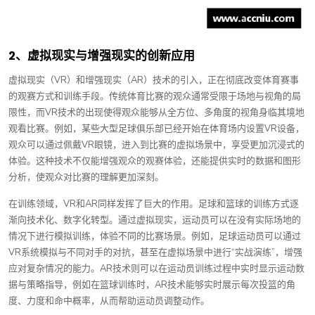
2、虚拟现实与增强现实的创新应用
虚拟现实（VR）和增强现实（AR）技术的引入，正在彻底改变体育赛事
的观赛方式和训练手段。传统体育比赛的观众通常受限于场地与视角的局
限性，而VR技术的出现使得观众能够从全方位、多角度的视角身临其境地
观看比赛。例如，某些大型足球俱乐部已经开始在体育场内设置VR设备，
观众可以通过佩戴VR眼镜，进入到比赛的虚拟场景中，享受更加沉浸式的
体验。这种技术不仅能增强观众的观赛体验，还能提供实时的数据和图形
分析，使观众对比赛的理解更加深刻。
在训练领域，VR和AR同样发挥了巨大的作用。足球和篮球的训练方式逐
渐向技术化、数字化转型。通过虚拟现实，运动员可以在没有实际场地的
情况下进行模拟训练，体验不同的比赛场景。例如，足球运动员可以通过
VR系统模拟与不同对手的对抗，甚至在虚拟场景中进行“实战演练”，增强
应对复杂情况的能力。AR技术则可以在运动员训练过程中实时显示运动数
据与策略指导，例如在篮球训练时，AR技术能够实时展示每次投篮的角
度、力度和命中概率，从而帮助运动员调整动作。