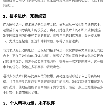
断战胜自己内心的恐惧与疑虑。正是这种勇敢面对挑战的心态，成就了她
的成功。
2、技术进步，完美蜕变
作为田径选手，技术进步是至关重要的。吴艳妮从一名相对普通的选手，
逐渐成长为国际赛场上的佼佼者，离不开她在技术上的不断突破和创新。
她不断吸取国内外田径专家的建议，调整自己的训练方法，改进技术细
节，尤其是在起跑、加速和冲刺阶段，取得了显著进步。
与其他顶级运动员相比，吴艳妮的技术特点不仅仅体现在力量和速度的结
合上，更在于她独特的身体协调性。她深知如何在赛道上最大化地发挥自
己的身体优势，减少不必要的体能消耗，提升每一次奔跑的效率。这一技
术上的优化，使她在多项赛事中表现出色。
通过多次技术训练与比赛实战的积累，吴艳妮逐渐形成了自己的赛场风
格，并且能够灵活地应对不同赛道和对手的挑战。她的起跑速度和爆发力
逐年提升，使她在短跑项目中拥有了竞争优势，而这一点正是她能够在多
个比赛中脱颖而出的关键。
3、个人精神力量，永不放弃