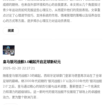
成绩的期待，也来自外部环境和内心的自我要求。本文将从几个角度探讨
青少年运动员如何克服这些心理压力，从而提升他们的竞技表现。文章重
点讨论了心理调节技巧、支持系统的作用、情绪管理的策略以及培养自信
心的方式等方面，逐步揭示心理压力对运动员表现...
阅读
皇马银河战舰3.0崛起开启足球新纪元
2025-02-20 22:27:21
随着皇马银河战舰3.0的崛起，西班牙足球豪门皇家马德里再次站在了全球
足球的巅峰。继2000年代初期的“银河战舰1.0”以及2010年代的“银河战舰
2.0”之后，皇马通过精心的球员引援与战术调整，重新塑造了一个充满实
力和潜力的超级球队。这一新时代的银河战舰不仅展现了球场上的卓越统
治力，更为整个欧洲乃至...