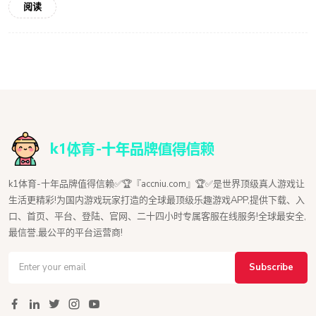
阅读
k1体育-十年品牌值得信赖✅🏆『accniu.com』🏆✅是世界顶级真人游戏让
生活更精彩!为国内游戏玩家打造的全球最顶级乐趣游戏APP,提供下载、入
口、首页、平台、登陆、官网、二十四小时专属客服在线服务!全球最安全,
最信誉,最公平的平台运营商!
Subscribe