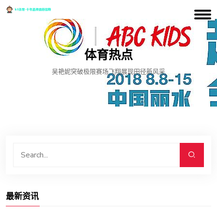
体育热点
吴艳妮突破极限赛场飞翔展现田径新风采
最新资讯