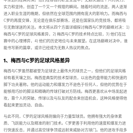
中永远的经典对决。他们在各自的职业生涯中，无数次通过个人的努力、
实力和坚持，创造了一个又一个辉煌的瞬间。随着时间的流逝，两人逐渐
进入职业生涯的晚期，但依然在全球范围内拥有庞大的影响力。而梅西与
C罗的再度交锋，无论是在俱乐部赛场，还是在国家队的竞技场，都将吸
引无数球迷的关注。本文将从四个方面详细探讨梅西与C罗的巅峰对决：1)
梅西与C罗的足球风格差异，2) 梅西与C罗的技术特点比较，3) 他们在比
赛中的心理博弈，4) 他们的历史地位与未来展望。在这场巅峰对决中，谁
能书写新的篇章，或许已经成为无数人热议的焦点。
1、梅西与C罗的足球风格差异
梅西与C罗虽然都被誉为足球史上最伟大的球员之一，但他们的足球风格
却有着天壤之别。梅西是典型的技术型球员，以出色的盘带能力和快速的
脚下功夫著称。他的运动能力和爆发力不逊色于任何人，但他的优势在于
能够用巧妙的脚法和精确的传球打破对方防线。梅西更喜欢从中场发起进
攻，靠个人的突破、传球以及与队友的配合来创造机会，这种风格使得他
看起来更加灵动、自由。
与此不同，C罗的足球风格则偏向于力量型球员。他拥有强大的身体素
质、飞跃能力以及精准的射门技术。C罗更善于利用他的速度和爆发力进
行快速反击，并通过高空球争顶或远射来威胁对方球门。他的进攻手段多