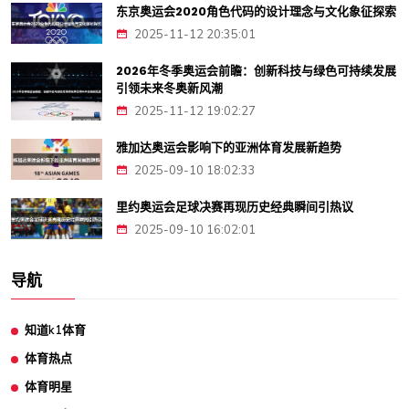
东京奥运会2020角色代码的设计理念与文化象征探索
2025-11-12 20:35:01
2026年冬季奥运会前瞻：创新科技与绿色可持续发展
引领未来冬奥新风潮
2025-11-12 19:02:27
雅加达奥运会影响下的亚洲体育发展新趋势
2025-09-10 18:02:33
里约奥运会足球决赛再现历史经典瞬间引热议
2025-09-10 16:02:01
导航
知道k1体育
体育热点
体育明星