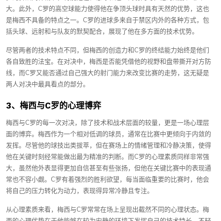
大。此外，C罗的高空球能力使得他在争顶头球时具有天然的优势，这也
是梅西不具备的特点之一。C罗的进球多来自于禁区内外的各种方式，包
括头球、远射和与队友的默契配合，展现了他在多方面的技术优势。
尽管两者的技术特点不同，但梅西的创造力和C罗的终结能力始终是他们
各自致胜的法宝。在对决中，梅西是否能凭借他的视野和盘带撕开对方防
线，而C罗又能否通过自己强大的射门能力来改变比赛的走势，这无疑是
两人对决中最具看点的部分。
3、梅西与C罗的心理博弈
梅西与C罗的每一次对决，除了技术和战术层面的较量，更是一场心理层
面的博弈。梅西作为一个相对低调的球员，通常在比赛中更倾向于内敛的
发挥。尽管他的球技出类拔萃，但在赛场上的情绪管理和冷静决策，使得
他在关键时刻经常能做出最为精准的判断。而C罗的心理素质同样非常强
大，虽然他外表显得更加自信甚至有些张扬，但他在关键比赛中的表现通
常也不容小觑。C罗有着强烈的胜利欲望，每当面临重要的比赛时，他会
将自己的压力转化为动力，表现得异常冷静且专注。
从心理素质来看，梅西与C罗常常在场上呈现出截然不同的心理状态。梅