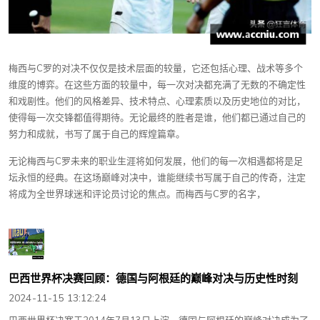
梅西与C罗的对决不仅仅是技术层面的较量，它还包括心理、战术等多个
维度的博弈。在这些方面的较量中，每一次对决都充满了无数的不确定性
和戏剧性。他们的风格差异、技术特点、心理素质以及历史地位的对比，
使得每一次交锋都值得期待。无论最终的胜者是谁，他们都已通过自己的
努力和成就，书写了属于自己的辉煌篇章。
无论梅西与C罗未来的职业生涯将如何发展，他们的每一次相遇都将是足
坛永恒的经典。在这场巅峰对决中，谁能继续书写属于自己的传奇，注定
将成为全世界球迷和评论员讨论的焦点。而梅西与C罗的名字，
巴西世界杯决赛回顾：德国与阿根廷的巅峰对决与历史性时刻
2024-11-15 13:12:24