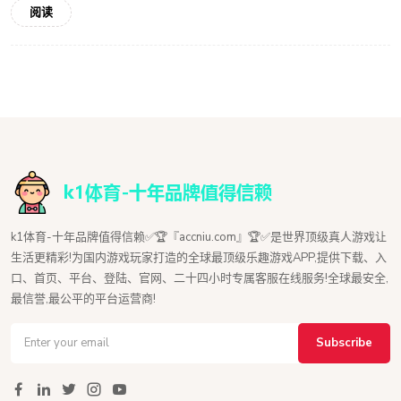
阅读
k1体育-十年品牌值得信赖✅🏆『accniu.com』🏆✅是世界顶级真人游戏让
生活更精彩!为国内游戏玩家打造的全球最顶级乐趣游戏APP,提供下载、入
口、首页、平台、登陆、官网、二十四小时专属客服在线服务!全球最安全,
最信誉,最公平的平台运营商!
Subscribe