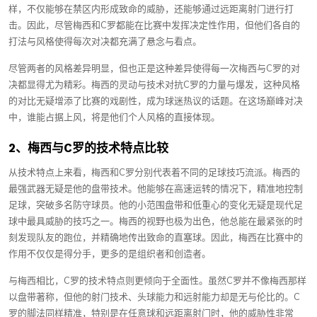
样，不仅能够在禁区内形成致命的威胁，还能够通过远距离射门进行打
击。因此，尽管梅西和C罗都能在比赛中发挥决定性作用，但他们各自的
打法与风格使得每次对决都充满了悬念与看点。
尽管两者的风格差异明显，但也正是这种差异使得每一次梅西与C罗的对
决都显得尤为精彩。梅西的灵动与技术对抗C罗的力量与爆发，这种风格
的对比无疑增添了比赛的戏剧性，成为球迷热议的话题。在这场巅峰对决
中，谁能占据上风，将是他们个人风格的直接体现。
2、梅西与C罗的技术特点比较
从技术特点上来看，梅西和C罗分别代表着不同的足球技巧流派。梅西的
最强武器无疑是他的盘带技术。他能够在高速运转的情况下，精准地控制
足球，突破多名防守球员。他的小范围盘带和低重心的变化无疑是现代足
球中最具威胁的技巧之一。梅西的视野也极为出色，他总能在最紧张的时
刻发现队友的跑位，并精确地传出致命的直塞球。因此，梅西在比赛中的
作用不仅仅是得分手，更多的是组织者和创造者。
与梅西相比，C罗的技术特点则更倾向于全面性。虽然C罗并不像梅西那样
以盘带著称，但他的射门技术、头球能力和远射能力却是无与伦比的。C
罗的脚法同样精准，特别是在任意球和远距离射门时，他的威胁性非常