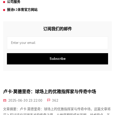
公司服务
接洽k1体育官方网站
订阅我们的邮件
Subscribe
卢卡·莫德里奇：球场上的优雅指挥家与传奇中场
2025-06-30 23:22:00
362
文章摘要：卢卡·莫德里奇：球场上的优雅指挥家与传奇中场，这篇文章将