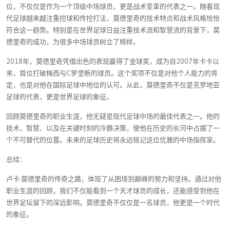
位，不仅仅是作为一个顶级中场球员，更是战术变革的代表之一。随着现
代足球越来越注重控球和传控打法，莫德里奇的技术特点和战术风格恰恰
符合这一趋势。特别是在世界足球日益注重技术流和智慧流的背景下，莫
德里奇的成功，为很多中场球员树立了榜样。
2018年，莫德里奇凭借出色的表现赢得了金球奖，成为自2007年卡卡以
来，首位打破梅西与C罗垄断的球员。这个奖项不仅是对他个人能力的肯
定，也是对他在国际足球中地位的认可。从此，莫德里奇不仅是克罗地亚
足球的代表，更是世界足球的象征。
回顾莫德里奇的职业生涯，他无疑是现代足球中场的最佳代表之一。他的
技术、智慧、以及在关键时刻的冷静决策，使他在历史的长河中占据了一
个不可替代的位置。未来的足球历史将永远铭记这位优雅的中场指挥家。
总结：
卢卡·莫德里奇的传奇之路，体现了从困境到巅峰的努力和坚持。通过对他
职业生涯的回顾，我们不仅能看到一个天才球员的成长，还能感受到他在
世界足坛留下的深远影响。莫德里奇不仅仅是一名球员，他更是一个时代
的象征。