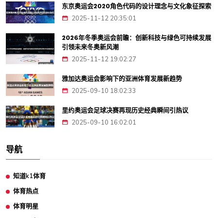
东京奥运会2020角色代码的设计理念与文化象征探索
2025-11-12 20:35:01
2026年冬季奥运会前瞻：创新科技与绿色可持续发展
引领未来冬奥新风潮
2025-11-12 19:02:27
雅加达奥运会影响下的亚洲体育发展新趋势
2025-09-10 18:02:33
里约奥运会足球决赛再现历史经典瞬间引热议
2025-09-10 16:02:01
导航
知道k1体育
体育热点
体育明星