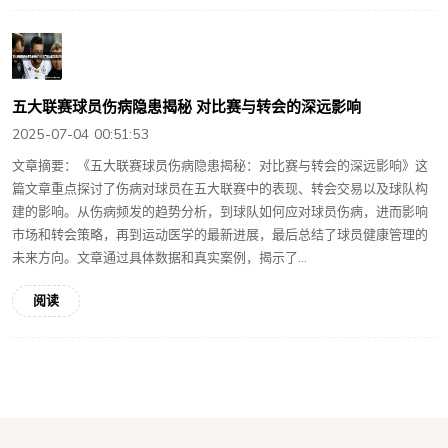
五大联赛球员伤病隐患揭秘 对比赛与转会的深远影响
2025-07-04 00:51:53
文章摘要：《五大联赛球员伤病隐患揭秘：对比赛与转会的深远影响》这
篇文章重点探讨了伤病对球员在五大联赛中的表现、转会交易以及球队构
建的影响。从伤病频发的趋势分析，到球队如何应对球员伤病，进而影响
市场和转会策略，再到运动医学的最新进展，最后总结了球员健康管理的
未来方向。文章通过具体数据和真实案例，揭示了...
阅读