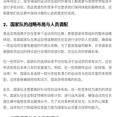
泳等项目上，很多强国的运动员在国内外赛场上都需要与其他世界级选手
进行多轮对抗，而这类激烈的竞争不仅要求他们保持体能的巅峰状态，还
需要他们在比赛中保持冷静的心态和稳定的发挥。
2、国家队的战略布局与人员调配
奥运会预选赛不仅仅是单个运动员的比赛，更是国家体育组织的整体战略
体现。各国国家队在奥运会预选赛前往往会进行详尽的人员调配，确保每
一项运动项目都有最强的代表队参赛。为了提高晋级的概率，许多国家会
根据各项运动的特点进行合理的资源分配，优化队员的参赛名单。
在一些项目中，国家队的选择标准不仅仅取决于运动员的现有实力，还会
考虑到其在未来几年的发展潜力。例如，在一些周期性运动（如体操、游
泳等）中，国家队会选择一部分年轻有潜力的运动员与经验丰富的老将搭
配，这样能够兼顾经验和活力，提高获得资格的机会。
此外，国家队还需要做好针对性的战术布局。在一些竞争较为激烈的项目
中，国家队往往会制定特殊的训练计划，进行战术演练，确保运动员在关
键比赛中能够发挥出最强水平。为了应对各种突发状况，队员的心理素
质、战术执行力和临场应变能力成为国家队必须重点培养的能力。