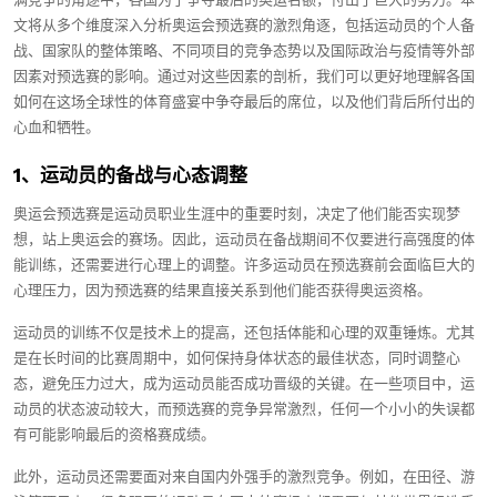
满竞争的角逐中，各国为了争夺最后的奥运名额，付出了巨大的努力。本
文将从多个维度深入分析奥运会预选赛的激烈角逐，包括运动员的个人备
战、国家队的整体策略、不同项目的竞争态势以及国际政治与疫情等外部
因素对预选赛的影响。通过对这些因素的剖析，我们可以更好地理解各国
如何在这场全球性的体育盛宴中争夺最后的席位，以及他们背后所付出的
心血和牺牲。
1、运动员的备战与心态调整
奥运会预选赛是运动员职业生涯中的重要时刻，决定了他们能否实现梦
想，站上奥运会的赛场。因此，运动员在备战期间不仅要进行高强度的体
能训练，还需要进行心理上的调整。许多运动员在预选赛前会面临巨大的
心理压力，因为预选赛的结果直接关系到他们能否获得奥运资格。
运动员的训练不仅是技术上的提高，还包括体能和心理的双重锤炼。尤其
是在长时间的比赛周期中，如何保持身体状态的最佳状态，同时调整心
态，避免压力过大，成为运动员能否成功晋级的关键。在一些项目中，运
动员的状态波动较大，而预选赛的竞争异常激烈，任何一个小小的失误都
有可能影响最后的资格赛成绩。
此外，运动员还需要面对来自国内外强手的激烈竞争。例如，在田径、游