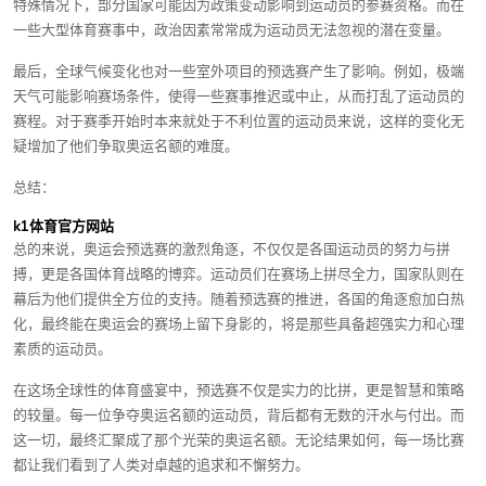
特殊情况下，部分国家可能因为政策变动影响到运动员的参赛资格。而在
一些大型体育赛事中，政治因素常常成为运动员无法忽视的潜在变量。
最后，全球气候变化也对一些室外项目的预选赛产生了影响。例如，极端
天气可能影响赛场条件，使得一些赛事推迟或中止，从而打乱了运动员的
赛程。对于赛季开始时本来就处于不利位置的运动员来说，这样的变化无
疑增加了他们争取奥运名额的难度。
总结：
k1体育官方网站
总的来说，奥运会预选赛的激烈角逐，不仅仅是各国运动员的努力与拼
搏，更是各国体育战略的博弈。运动员们在赛场上拼尽全力，国家队则在
幕后为他们提供全方位的支持。随着预选赛的推进，各国的角逐愈加白热
化，最终能在奥运会的赛场上留下身影的，将是那些具备超强实力和心理
素质的运动员。
在这场全球性的体育盛宴中，预选赛不仅是实力的比拼，更是智慧和策略
的较量。每一位争夺奥运名额的运动员，背后都有无数的汗水与付出。而
这一切，最终汇聚成了那个光荣的奥运名额。无论结果如何，每一场比赛
都让我们看到了人类对卓越的追求和不懈努力。