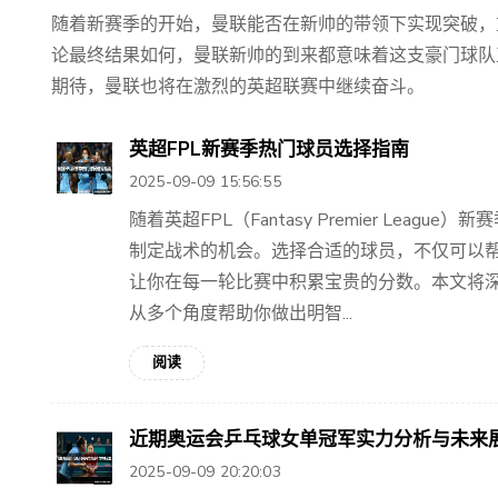
随着新赛季的开始，曼联能否在新帅的带领下实现突破，
论最终结果如何，曼联新帅的到来都意味着这支豪门球队
期待，曼联也将在激烈的英超联赛中继续奋斗。
英超FPL新赛季热门球员选择指南
2025-09-09 15:56:55
随着英超FPL（Fantasy Premier Lea
制定战术的机会。选择合适的球员，不仅可以帮
让你在每一轮比赛中积累宝贵的分数。本文将深
从多个角度帮助你做出明智...
阅读
近期奥运会乒乓球女单冠军实力分析与未来
2025-09-09 20:20:03