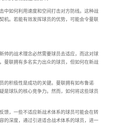
击中如何利用速度和空间打击对方防线。这种战
契机。若能有效发挥球员的优势，可能会令曼联
新帅的战术理念必然需要球员去适应，而这对球
，曼联拥有多名实力出众的球员，但如何在新战
员的积极性是成功的关键。曼联拥有如布鲁诺·
疑是球队的核心竞争力。然而，如何将这些球员
反馈，一些不适应新战术体系的球员可能会在转
容的深度，通过引进适合战术体系的球员，进一