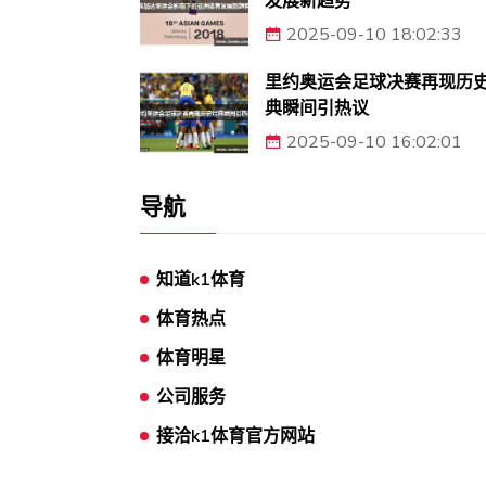
发展新趋势
2025-09-10 18:02:33
里约奥运会足球决赛再现历
典瞬间引热议
2025-09-10 16:02:01
导航
知道k1体育
体育热点
体育明星
公司服务
接洽k1体育官方网站