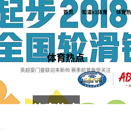
首页
知道k1体育
体育热
体育热点
英超豪门曼联迎来新帅 赛季前景备受关注