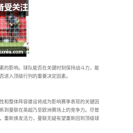
素的影响。球队能否在关键时刻保持战斗力，能
否进入顶级行列的重要决定因素。
性和整体阵容建设将成为影响赛季表现的关键因
系到曼联在英超乃至欧洲赛场上的竞争力。尽管
，重新焕发活力，曼联无疑有望重新回到顶级球