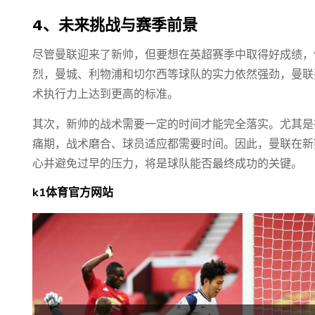
4、未来挑战与赛季前景
尽管曼联迎来了新帅，但要想在英超赛季中取得好成绩，
烈，曼城、利物浦和切尔西等球队的实力依然强劲，曼联
术执行力上达到更高的标准。
其次，新帅的战术需要一定的时间才能完全落实。尤其是
痛期，战术磨合、球员适应都需要时间。因此，曼联在新
心并避免过早的压力，将是球队能否最终成功的关键。
k1体育官方网站