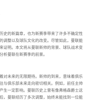
历史的新篇章，也为新赛季带来了许多不确定性
的调整以及球队文化的改变。尽管如此，曼联能
来证明。本文将从曼联新帅的背景、球队战术变
分析曼联在新赛季的前景。
着对未来的无限期待。新帅的到来，意味着俱乐
往与俱乐部未来走向密切相关。例如，前任主帅
产生一定影响。曼联历史上曾有像弗格森爵士这
后，曼联经历了多次调整，始终未能找到一位能