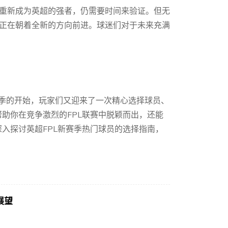
重新成为英超的强者，仍需要时间来验证。但无
正在朝着全新的方向前进。球迷们对于未来充满
gue）新赛季的开始，玩家们又迎来了一次精心选择球员、
助你在竞争激烈的FPL联赛中脱颖而出，还能
入探讨英超FPL新赛季热门球员的选择指南，
展望